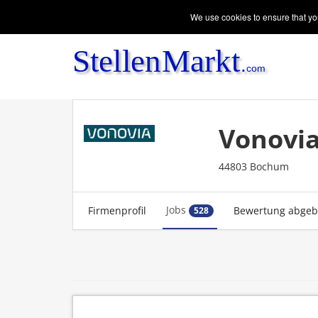
We use cookies to ensure that you
Vonovia
44803 Bochum
Jobs
Firmenprofil
Bewertung abge
528