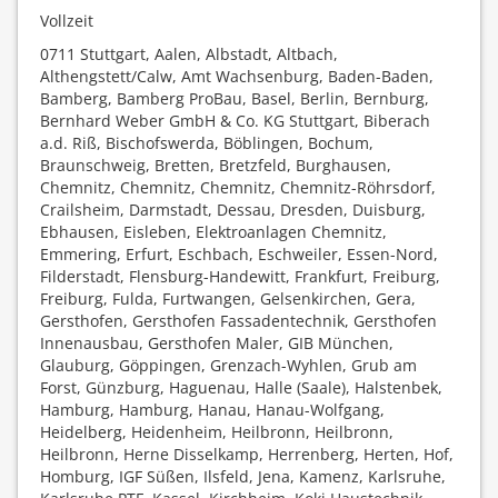
Vollzeit
0711 Stuttgart, Aalen, Albstadt, Altbach,
Althengstett/Calw, Amt Wachsenburg, Baden-Baden,
Bamberg, Bamberg ProBau, Basel, Berlin, Bernburg,
Bernhard Weber GmbH & Co. KG Stuttgart, Biberach
a.d. Riß, Bischofswerda, Böblingen, Bochum,
Braunschweig, Bretten, Bretzfeld, Burghausen,
Chemnitz, Chemnitz, Chemnitz, Chemnitz-Röhrsdorf,
Crailsheim, Darmstadt, Dessau, Dresden, Duisburg,
Ebhausen, Eisleben, Elektroanlagen Chemnitz,
Emmering, Erfurt, Eschbach, Eschweiler, Essen-Nord,
Filderstadt, Flensburg-Handewitt, Frankfurt, Freiburg,
Freiburg, Fulda, Furtwangen, Gelsenkirchen, Gera,
Gersthofen, Gersthofen Fassadentechnik, Gersthofen
Innenausbau, Gersthofen Maler, GIB München,
Glauburg, Göppingen, Grenzach-Wyhlen, Grub am
Forst, Günzburg, Haguenau, Halle (Saale), Halstenbek,
Hamburg, Hamburg, Hanau, Hanau-Wolfgang,
Heidelberg, Heidenheim, Heilbronn, Heilbronn,
Heilbronn, Herne Disselkamp, Herrenberg, Herten, Hof,
Homburg, IGF Süßen, Ilsfeld, Jena, Kamenz, Karlsruhe,