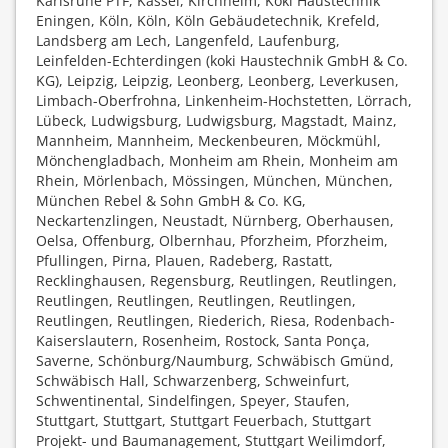
Karlsruhe PTF, Kassel, Kirchheim, Koki Haustechnik
Eningen, Köln, Köln, Köln Gebäudetechnik, Krefeld,
Landsberg am Lech, Langenfeld, Laufenburg,
Leinfelden-Echterdingen (koki Haustechnik GmbH & Co.
KG), Leipzig, Leipzig, Leonberg, Leonberg, Leverkusen,
Limbach-Oberfrohna, Linkenheim-Hochstetten, Lörrach,
Lübeck, Ludwigsburg, Ludwigsburg, Magstadt, Mainz,
Mannheim, Mannheim, Meckenbeuren, Möckmühl,
Mönchengladbach, Monheim am Rhein, Monheim am
Rhein, Mörlenbach, Mössingen, München, München,
München Rebel & Sohn GmbH & Co. KG,
Neckartenzlingen, Neustadt, Nürnberg, Oberhausen,
Oelsa, Offenburg, Olbernhau, Pforzheim, Pforzheim,
Pfullingen, Pirna, Plauen, Radeberg, Rastatt,
Recklinghausen, Regensburg, Reutlingen, Reutlingen,
Reutlingen, Reutlingen, Reutlingen, Reutlingen,
Reutlingen, Reutlingen, Riederich, Riesa, Rodenbach-
Kaiserslautern, Rosenheim, Rostock, Santa Ponça,
Saverne, Schönburg/Naumburg, Schwäbisch Gmünd,
Schwäbisch Hall, Schwarzenberg, Schweinfurt,
Schwentinental, Sindelfingen, Speyer, Staufen,
Stuttgart, Stuttgart, Stuttgart Feuerbach, Stuttgart
Projekt- und Baumanagement, Stuttgart Weilimdorf,