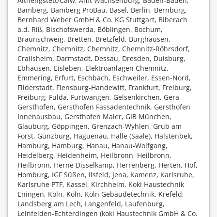
Althengstett/Calw, Amt Wachsenburg, Baden-Baden,
Bamberg, Bamberg ProBau, Basel, Berlin, Bernburg,
Bernhard Weber GmbH & Co. KG Stuttgart, Biberach
a.d. Riß, Bischofswerda, Böblingen, Bochum,
Braunschweig, Bretten, Bretzfeld, Burghausen,
Chemnitz, Chemnitz, Chemnitz, Chemnitz-Röhrsdorf,
Crailsheim, Darmstadt, Dessau, Dresden, Duisburg,
Ebhausen, Eisleben, Elektroanlagen Chemnitz,
Emmering, Erfurt, Eschbach, Eschweiler, Essen-Nord,
Filderstadt, Flensburg-Handewitt, Frankfurt, Freiburg,
Freiburg, Fulda, Furtwangen, Gelsenkirchen, Gera,
Gersthofen, Gersthofen Fassadentechnik, Gersthofen
Innenausbau, Gersthofen Maler, GIB München,
Glauburg, Göppingen, Grenzach-Wyhlen, Grub am
Forst, Günzburg, Haguenau, Halle (Saale), Halstenbek,
Hamburg, Hamburg, Hanau, Hanau-Wolfgang,
Heidelberg, Heidenheim, Heilbronn, Heilbronn,
Heilbronn, Herne Disselkamp, Herrenberg, Herten, Hof,
Homburg, IGF Süßen, Ilsfeld, Jena, Kamenz, Karlsruhe,
Karlsruhe PTF, Kassel, Kirchheim, Koki Haustechnik
Eningen, Köln, Köln, Köln Gebäudetechnik, Krefeld,
Landsberg am Lech, Langenfeld, Laufenburg,
Leinfelden-Echterdingen (koki Haustechnik GmbH & Co.