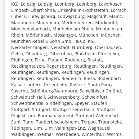
KG), Leipzig, Leipzig, Leonberg, Leonberg, Leverkusen,
Limbach-Oberfrohna, Linkenheim-Hochstetten, Lörrach,
Lübeck, Ludwigsburg, Ludwigsburg, Magstadt, Mainz,
Mannheim, Mannheim, Meckenbeuren, Möckmühl,
Mönchengladbach, Monheim am Rhein, Monheim am
Rhein, Mörlenbach, Mössingen, München, München,
München Rebel & Sohn GmbH & Co. KG,
Neckartenzlingen, Neustadt, Nürnberg, Oberhausen,
Oelsa, Offenburg, Olbernhau, Pforzheim, Pforzheim,
Pfullingen, Pirna, Plauen, Radeberg, Rastatt,
Recklinghausen, Regensburg, Reutlingen, Reutlingen,
Reutlingen, Reutlingen, Reutlingen, Reutlingen,
Reutlingen, Reutlingen, Riederich, Riesa, Rodenbach-
Kaiserslautern, Rosenheim, Rostock, Santa Ponça,
Saverne, Schönburg/Naumburg, Schwäbisch Gmünd,
Schwäbisch Hall, Schwarzenberg, Schweinfurt,
Schwentinental, Sindelfingen, Speyer, Staufen,
Stuttgart, Stuttgart, Stuttgart Feuerbach, Stuttgart
Projekt- und Baumanagement, Stuttgart Weilimdorf,
Suhl, Tann, Tauberbischofsheim, Torgau, Traunstein,
Tübingen, Ulm, Ulm, Vaihingen-Enz, Waghäusel,
Waiblingen, Weimar, Wiesbaden, Winterthur, Worms,