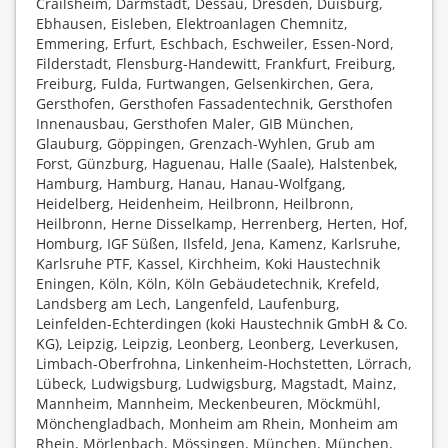
Crailsheim, Darmstadt, Dessau, Dresden, Duisburg,
Ebhausen, Eisleben, Elektroanlagen Chemnitz,
Emmering, Erfurt, Eschbach, Eschweiler, Essen-Nord,
Filderstadt, Flensburg-Handewitt, Frankfurt, Freiburg,
Freiburg, Fulda, Furtwangen, Gelsenkirchen, Gera,
Gersthofen, Gersthofen Fassadentechnik, Gersthofen
Innenausbau, Gersthofen Maler, GIB München,
Glauburg, Göppingen, Grenzach-Wyhlen, Grub am
Forst, Günzburg, Haguenau, Halle (Saale), Halstenbek,
Hamburg, Hamburg, Hanau, Hanau-Wolfgang,
Heidelberg, Heidenheim, Heilbronn, Heilbronn,
Heilbronn, Herne Disselkamp, Herrenberg, Herten, Hof,
Homburg, IGF Süßen, Ilsfeld, Jena, Kamenz, Karlsruhe,
Karlsruhe PTF, Kassel, Kirchheim, Koki Haustechnik
Eningen, Köln, Köln, Köln Gebäudetechnik, Krefeld,
Landsberg am Lech, Langenfeld, Laufenburg,
Leinfelden-Echterdingen (koki Haustechnik GmbH & Co.
KG), Leipzig, Leipzig, Leonberg, Leonberg, Leverkusen,
Limbach-Oberfrohna, Linkenheim-Hochstetten, Lörrach,
Lübeck, Ludwigsburg, Ludwigsburg, Magstadt, Mainz,
Mannheim, Mannheim, Meckenbeuren, Möckmühl,
Mönchengladbach, Monheim am Rhein, Monheim am
Rhein, Mörlenbach, Mössingen, München, München,