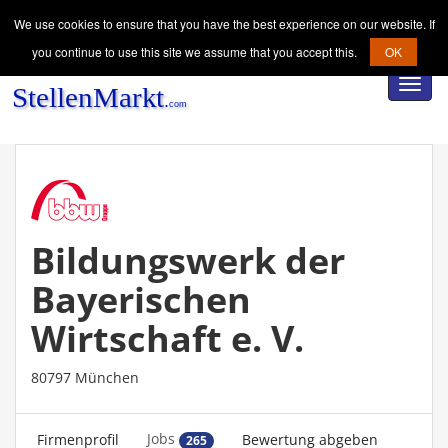
We use cookies to ensure that you have the best experience on our website. If
you continue to use this site we assume that you accept this.
OK
Toggl
navig
Bildungswerk der
Bayerischen
Wirtschaft e. V.
80797 München
Jobs
Firmenprofil
Bewertung abgeben
265