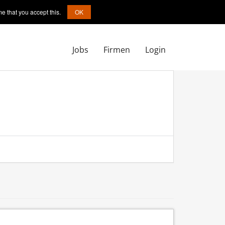
e that you accept this.
OK
Jobs
Firmen
Login