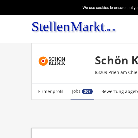
We use cookies to ensure that you
Schön K
83209 Prien am Chi
Jobs
Firmenprofil
Bewertung abge
307