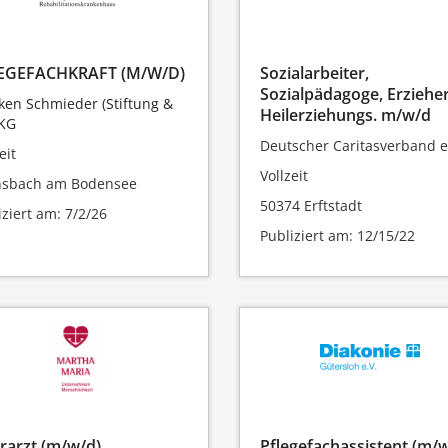
EGEFACHKRAFT (M/W/D)
Sozialarbeiter,
Sozialpädagoge, Erzieher
iken Schmieder (Stiftung &
Heilerziehungs. m/w/d
 KG
Deutscher Caritasverband e.
eit
Vollzeit
nsbach am Bodensee
50374 Erftstadt
iziert am: 7/2/26
Publiziert am: 12/15/22
rarzt (m/w/d)
Pflegefachassistent (m/