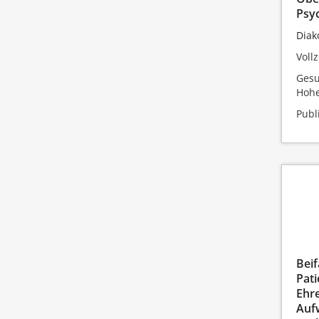
Psy
Diak
Vollz
Gesu
Hohe
Publ
Beif
Pati
Ehr
Auf