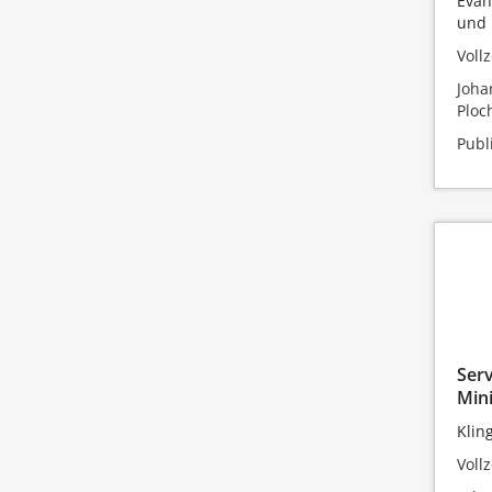
Evan
und 
Vollz
Joha
Ploc
Publ
Serv
Mini
Klin
Vollz