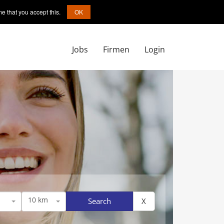
e that you accept this.
OK
Jobs
Firmen
Login
10 km
Search
X