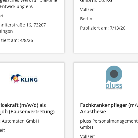
gelisches Werk für Diakonie
GmbH & Co. KG
Entwicklung e.V.
Vollzeit
eit
Berlin
nniterstraße 16, 73207
Publiziert am: 7/13/26
hingen
iziert am: 4/8/26
icekraft (m/w/d) als
Fachkrankenpfleger (m/
job (Pausenvertretung)
Anästhesie
g Automaten GmbH
pluss Personalmanagement
GmbH
eit
Vollzeit