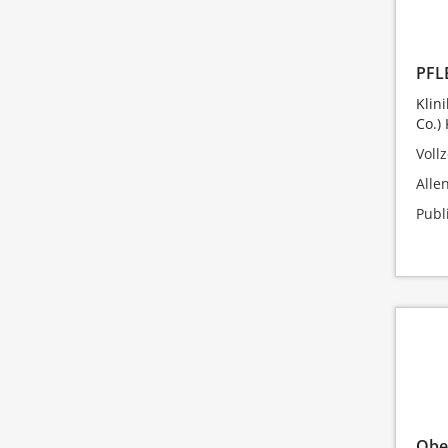
PFL
Klin
Co.)
Vollz
Alle
Publ
Obe