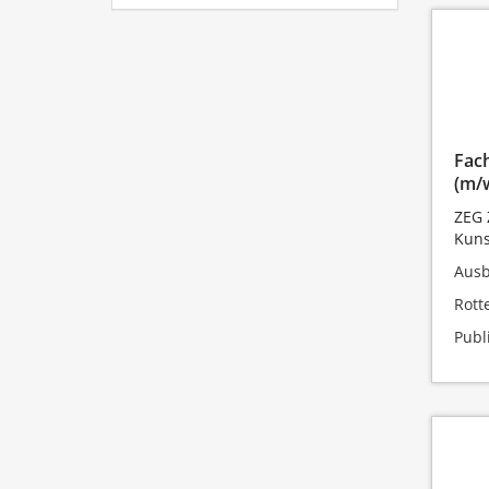
Fach
(m/
ZEG 
Kuns
Ausb
Rott
Publ