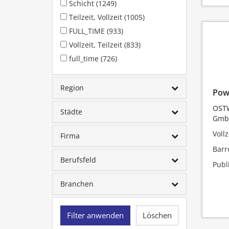
Schicht (1249)
Teilzeit, Vollzeit (1005)
FULL_TIME (933)
Vollzeit, Teilzeit (833)
full_time (726)
Region
Powe
OSTW
Städte
Gmb
Vollz
Firma
Barr
Berufsfeld
Publ
Branchen
Filter anwenden
Löschen