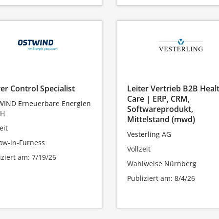
r Control Specialist
Leiter Vertrieb B2B Heal
Care | ERP, CRM,
IND Erneuerbare Energien
Softwareprodukt,
H
Mittelstand (mwd)
eit
Vesterling AG
ow-in-Furness
Vollzeit
iziert am: 7/19/26
Wahlweise Nürnberg
Publiziert am: 8/4/26