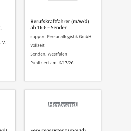
Berufskraftfahrer (m/w/d)
,
ab 16 € – Senden
support Personallogistik GmbH
 V.
Vollzeit
Senden, Westfalen
Publiziert am: 6/17/26
w/d)
Serviceassistenz (m/w/d)