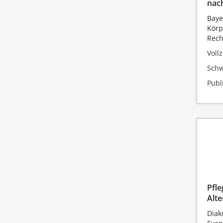
nach
Baye
Körp
Rech
Vollz
Schw
Publ
Pfle
Alte
Diak