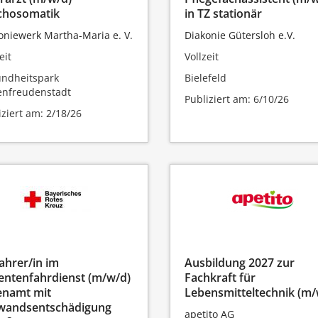
chosomatik
in TZ stationär
oniewerk Martha-Maria e. V.
Diakonie Gütersloh e.V.
eit
Vollzeit
ndheitspark
Bielefeld
nfreudenstadt
Publiziert am: 6/10/26
iziert am: 2/18/26
ahrer/in im
Ausbildung 2027 zur
entenfahrdienst (m/w/d)
Fachkraft für
enamt mit
Lebensmitteltechnik (m/
wandsentschädigung
apetito AG