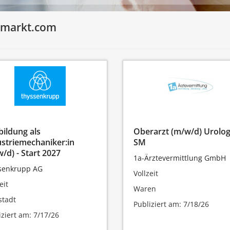
enmarkt.com
ildung als
Oberarzt (m/w/d) Urologi
striemechaniker:in
SM
/d) - Start 2027
1a-Ärztevermittlung GmbH
senkrupp AG
Vollzeit
eit
Waren
stadt
Publiziert am: 7/18/26
iziert am: 7/17/26