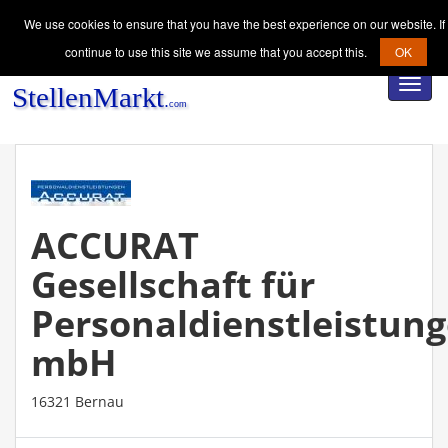
We use cookies to ensure that you have the best experience on our website. If
continue to use this site we assume that you accept this.
OK
Toggl
navig
ACCURAT
Gesellschaft für
Personaldienstleistun
mbH
16321 Bernau