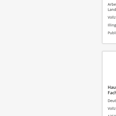
Arbe
Land
Vollz
Illin
Publ
Haus
Fach
Deut
Vollz