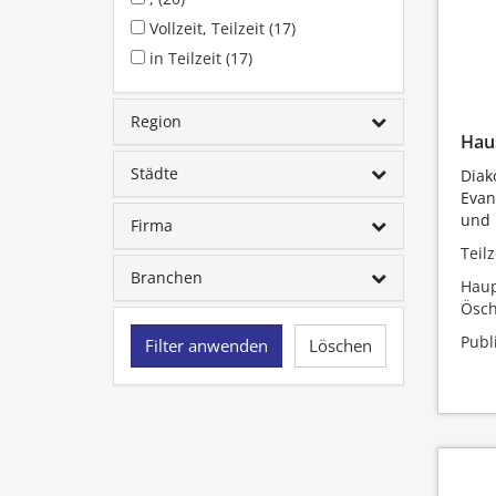
Vollzeit, Teilzeit (17)
in Teilzeit (17)
Region
Haus
Städte
Diak
Evan
und 
Firma
Teilz
Branchen
Haup
Ösch
Publ
Filter anwenden
Löschen