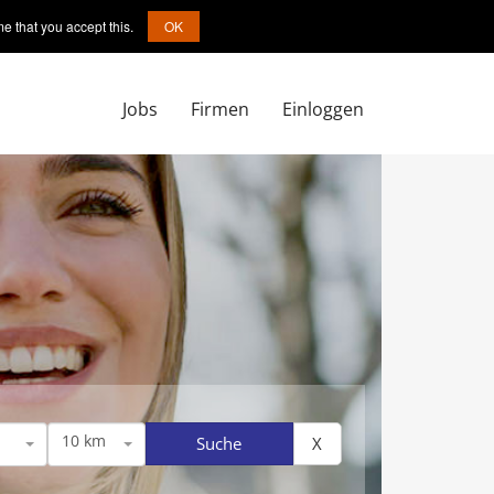
e that you accept this.
OK
Jobs
Firmen
Einloggen
10 km
Suche
X