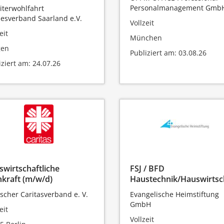
Personalmanagement Gmb
iterwohlfahrt
esverband Saarland e.V.
Vollzeit
eit
München
gen
Publiziert am: 03.08.26
iziert am: 24.07.26
wirtschaftliche
FSJ / BFD
kraft (m/w/d)
Haustechnik/Hauswirtsc
scher Caritasverband e. V.
Evangelische Heimstiftung
GmbH
eit
Vollzeit