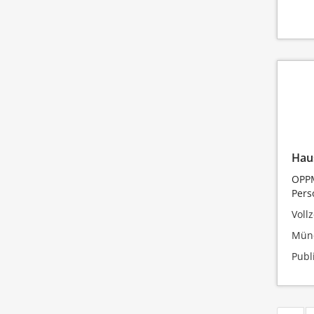
Hau
OPPM
Per
Vollz
Mün
Publ