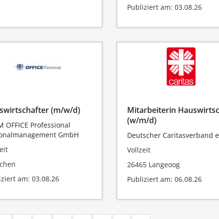
Publiziert am: 03.08.26
swirtschafter (m/w/d)
Mitarbeiterin Hauswirts
(w/m/d)
 OFFICE Professional
sonalmanagement GmbH
Deutscher Caritasverband e.
eit
Vollzeit
chen
26465 Langeoog
iziert am: 03.08.26
Publiziert am: 06.08.26