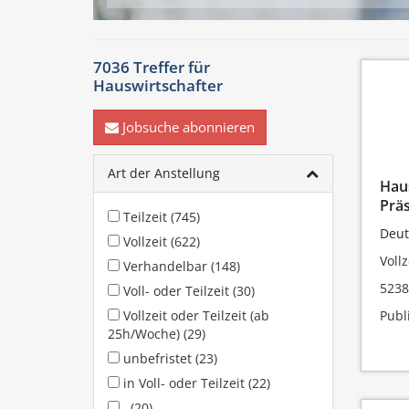
7036 Treffer für
Hauswirtschafter
Jobsuche abonnieren
Art der Anstellung
Haus
Prä
Teilzeit (745)
Deut
Vollzeit (622)
Vollz
Verhandelbar (148)
5238
Voll- oder Teilzeit (30)
Vollzeit oder Teilzeit (ab
Publ
25h/Woche) (29)
unbefristet (23)
in Voll- oder Teilzeit (22)
, (20)