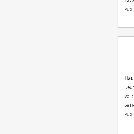
1350
Publ
Haus
Deut
Vollz
681
Publ