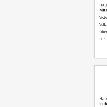
Haus
Mita
Vict
Vollz
Obe
Publ
Haus
in d