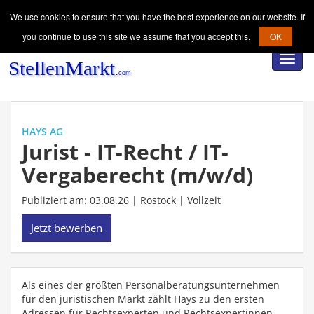
We use cookies to ensure that you have the best experience on our website. If
you continue to use this site we assume that you accept this.
OK
Toggl
navig
HAYS AG
Jurist - IT-Recht / IT-
Vergaberecht (m/w/d)
Publiziert am: 03.08.26 | Rostock |
Vollzeit
Jetzt bewerben
Als eines der größten Personalberatungsunternehmen
für den juristischen Markt zählt Hays zu den ersten
Adressen für Rechtsexperten und Rechtsexpertinnen,